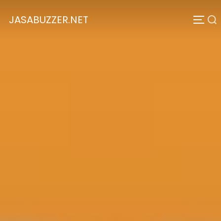
JASABUZZER.NET