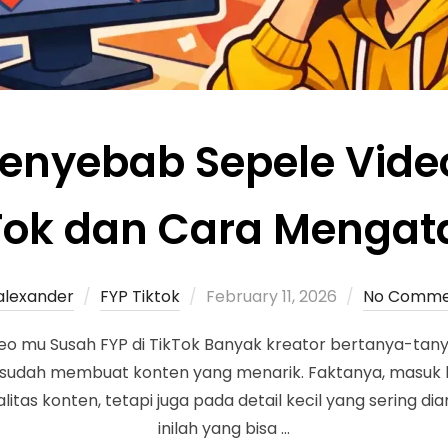
enyebab Sepele Vide
kTok dan Cara Mengat
alexander
FYP Tiktok
February 11, 2026
No Comme
o mu Susah FYP di TikTok Banyak kreator bertanya-ta
a sudah membuat konten yang menarik. Faktanya, masuk 
tas konten, tetapi juga pada detail kecil yang sering dia
inilah yang bisa …