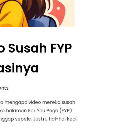
o Susah FYP
asinya
nts
nya mengapa video mereka susah
ke halaman For You Page (FYP)
nggap sepele. Justru hal-hal kecil