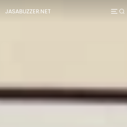
JASABUZZER.NET