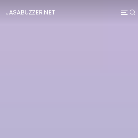
JASABUZZER.NET